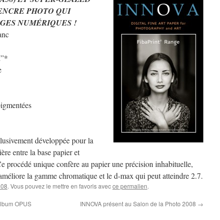
’ENCRE PHOTO QUI
GES NUMÉRIQUES !
anc
l”*
e
pigmentées
clusivement développée pour la
re entre la base papier et
Ce procédé unique confère au papier une précision inhabituelle,
l améliore la gamme chromatique et le d-max qui peut atteindre 2.7.
008
. Vous pouvez le mettre en favoris avec
ce permalien
.
’album OPUS
INNOVA présent au Salon de la Photo 2008
→