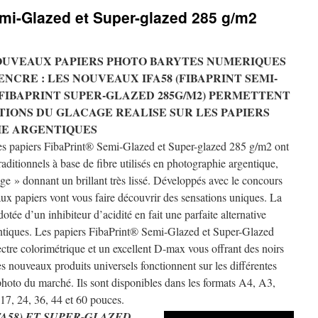
mi-Glazed et Super-glazed 285 g/m2
OUVEAUX PAPIERS PHOTO BARYTES NUMERIQUES
ENCRE : LES NOUVEAUX IFA58 (FIBAPRINT SEMI-
 (FIBAPRINT SUPER-GLAZED 285G/M2) PERMETTENT
IONS DU GLACAGE REALISE SUR LES PAPIERS
IE ARGENTIQUES
papiers FibaPrint® Semi-Glazed et Super-glazed 285 g/m2 ont
traditionnels à base de fibre utilisés en photographie argentique,
age » donnant un brillant très lissé. Développés avec le concours
x papiers vont vous faire découvrir des sensations uniques. La
tée d’un inhibiteur d’acidité en fait une parfaite alternative
ntiques. Les papiers FibaPrint® Semi-Glazed et Super-Glazed
ctre colorimétrique et un excellent D-max vous offrant des noirs
s nouveaux produits universels fonctionnent sur les différentes
hoto du marché. Ils sont disponibles dans les formats A4, A3,
17, 24, 36, 44 et 60 pouces.
FA58) ET SUPER-GLAZED