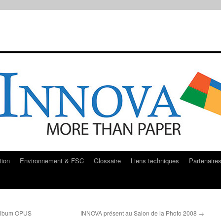
tion
Environnement & FSC
Glossaire
Liens techniques
Partenaire
’album OPUS
INNOVA présent au Salon de la Photo 2008
→