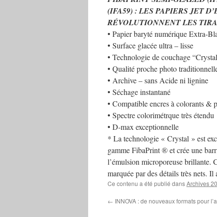
(IFA59)
: LES PAPIERS JET D
RÉVOLUTIONNENT LES TIRA
• Papier baryté numérique Extra-Bl
• Surface glacée ultra – lisse
• Technologie de couchage “Crysta
• Qualité proche photo traditionnell
• Archive – sans Acide ni lignine
• Séchage instantané
• Compatible encres à colorants & 
• Spectre colorimétrque très étendu
• D-max exceptionnelle
* La technologie « Crystal » est ex
gamme FibaPrint ® et crée une barriè
l’émulsion microporeuse brillante. 
marquée par des détails très nets. I
Ce contenu a été publié dans
Archives 2
←
INNOVA : de nouveaux formats pour l