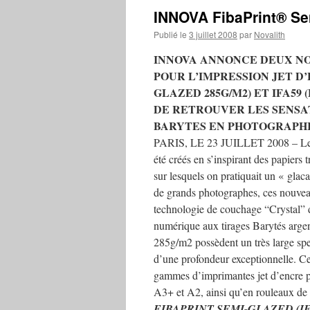
INNOVA FibaPrint® Se
Publié le
3 juillet 2008
par
Novalith
INNOVA ANNONCE DEUX N
POUR L’IMPRESSION JET D’
GLAZED 285G/M2) ET IFA59
DE RETROUVER LES SENSAT
BARYTES EN PHOTOGRAPH
PARIS, LE 23 JUILLET 2008 – Les 
été créés en s’inspirant des papiers 
sur lesquels on pratiquait un « glac
de grands photographes, ces nouveau
technologie de couchage “Crystal” do
numérique aux tirages Barytés arge
285g/m2 possèdent un très large spe
d’une profondeur exceptionnelle. Ce
gammes d’imprimantes jet d’encre p
A3+ et A2, ainsi qu’en rouleaux de 
FIBAPRINT SEMI-GLAZED (I